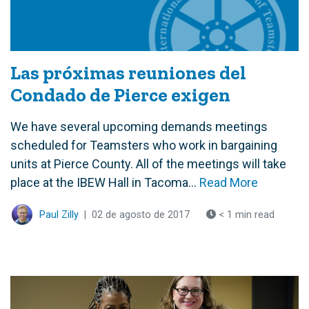
Las próximas reuniones del
Condado de Pierce exigen
We have several upcoming demands meetings
scheduled for Teamsters who work in bargaining
units at Pierce County. All of the meetings will take
place at the IBEW Hall in Tacoma...
Read More
Paul Zilly
|
02 de agosto de 2017
< 1 min read