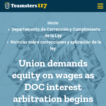
Saltar al contenido principal
Inicio
Departamento de Corrección y Cumplimiento
de la Ley
Noticias sobre correcciones y aplicación de la
ley
Union demands
equity on wages as
DOC interest
arbitration begins