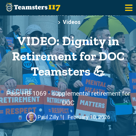
Saltar al contenido principal
Inicio
Sucediendo ahora
117 Cable...
Videos
VIDEO: Dignity in
Retirement for DOC
Teamsters 💪
Pass HB 1069 - supplemental retirement for
DOC
Paul Zilly
|
February 10, 2026